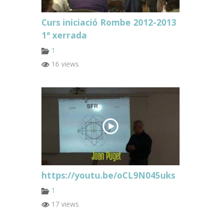
Curs iniciació Rombe 2012-2013
1ª xerrada
1
16 views
https://youtu.be/oCL9N045uks
1
17 views