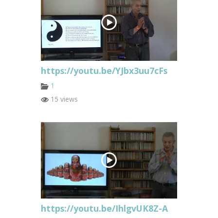
https://youtu.be/YJbx3uu7cFs
1
15 views
https://youtu.be/IhlgvUK8Z-A