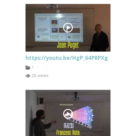
https://youtu.be/HgP_64P8PXg
1
20 views