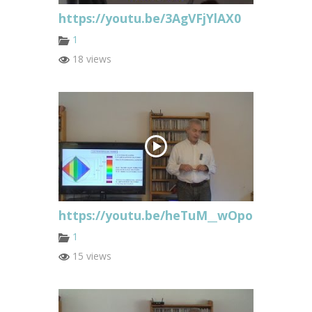
https://youtu.be/3AgVFjYlAX0
1
18 views
https://youtu.be/heTuM__wOpo
1
15 views