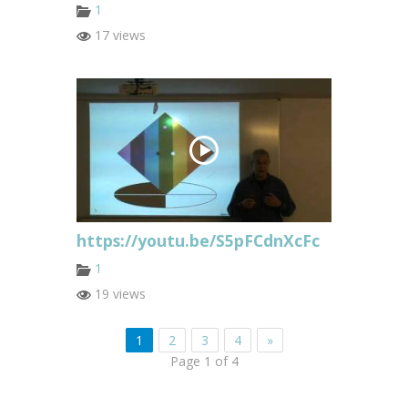
1
17 views
https://youtu.be/S5pFCdnXcFc
1
19 views
1
2
3
4
»
Page 1 of 4