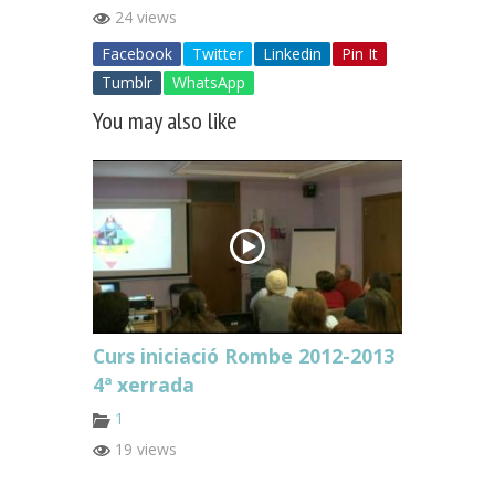
24 views
Facebook
Twitter
Linkedin
Pin It
Tumblr
WhatsApp
You may also like
Curs iniciació Rombe 2012-2013
4ª xerrada
1
19 views