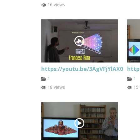
16 views
https://youtu.be/3AgVFjYlAX0
http
1
1
18 views
15 