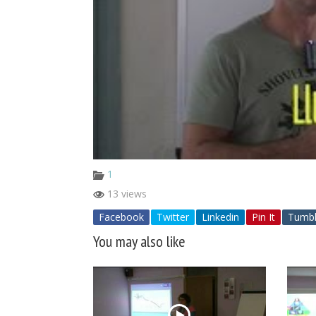
1
13 views
Facebook
Twitter
Linkedin
Pin It
Tumbl
You may also like