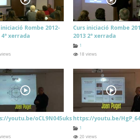
 iniciació Rombe 2012-
Curs iniciació Rombe 20
 4ª xerrada
2013 2ª xerrada
1
views
18 views
s://youtu.be/oCL9N045uks
https://youtu.be/HgP_6
1
views
20 views