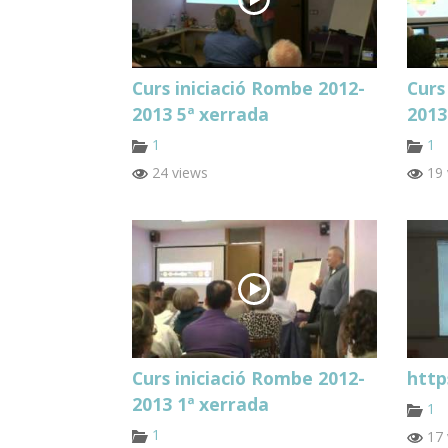
Curs iniciació Rombe 2012-
Curs
2013 5ª xerrada
2013
1
1
24 views
19 
Curs iniciació Rombe 2012-
http
2013 1ª xerrada
1
1
17 