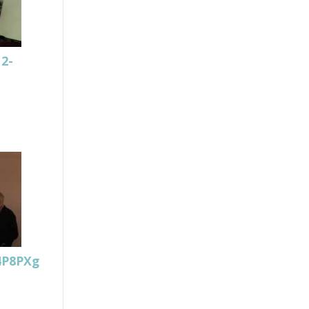
12-
4P8PXg