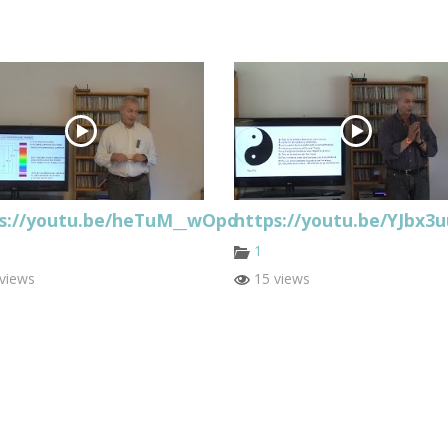
s://youtu.be/heTuM__wOpo
https://youtu.be/YJbx3u
1
views
15 views