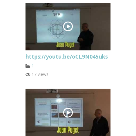
https://youtu.be/oCL9N045uks
1
17 views