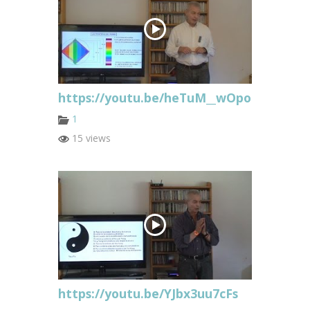
https://youtu.be/heTuM__wOpo
1
15 views
https://youtu.be/YJbx3uu7cFs