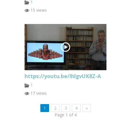
1
15 views
https://youtu.be/IhlgvUK8Z-A
1
17 views
1
2
3
4
»
Page 1 of 4