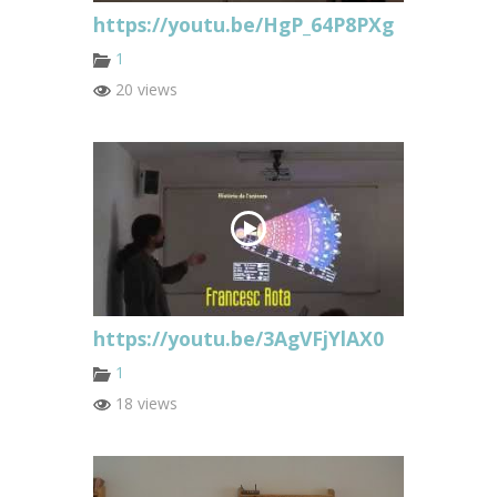
https://youtu.be/HgP_64P8PXg
1
20 views
https://youtu.be/3AgVFjYlAX0
1
18 views