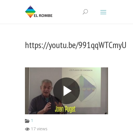
https://youtu.be/991qqWTCmyU
1
17 views