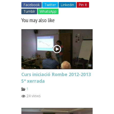
Facebook
Twitter
Linkedin
Pin It
Tumblr
WhatsApp
You may also like
Curs iniciació Rombe 2012-2013
5ª xerrada
1
24 views