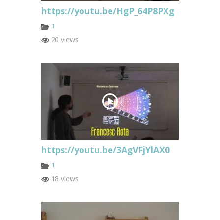
https://youtu.be/HgP_64P8PXg
1
20 views
https://youtu.be/3AgVFjYlAX0
1
18 views