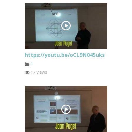
https://youtu.be/oCL9N045uks
1
17 views