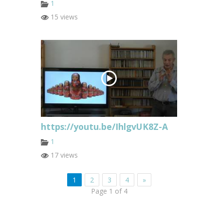
1
15 views
https://youtu.be/IhlgvUK8Z-A
1
17 views
1
2
3
4
»
Page 1 of 4