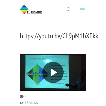
https://youtu.be/CL9pM1bXFkk
1
13 views