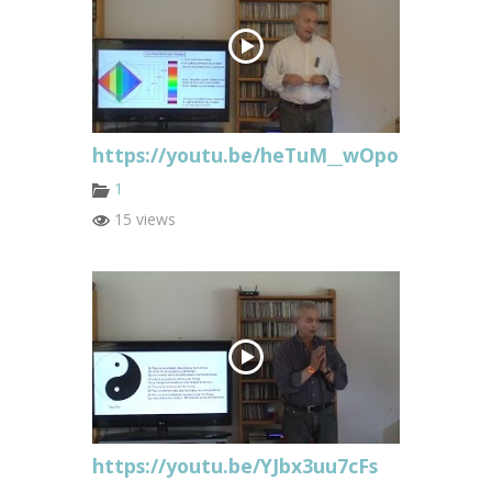
https://youtu.be/heTuM__wOpo
1
15 views
https://youtu.be/YJbx3uu7cFs