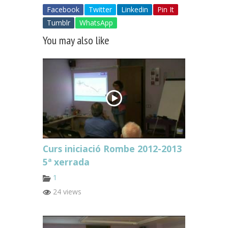
Facebook
Twitter
Linkedin
Pin It
Tumblr
WhatsApp
You may also like
Curs iniciació Rombe 2012-2013
5ª xerrada
1
24 views