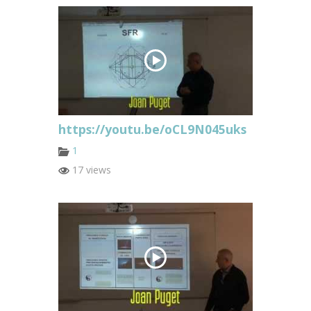
https://youtu.be/oCL9N045uks
1
17 views