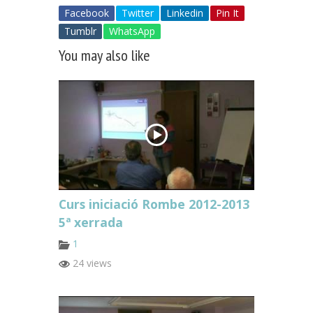
Facebook
Twitter
Linkedin
Pin It
Tumblr
WhatsApp
You may also like
Curs iniciació Rombe 2012-2013
5ª xerrada
1
24 views