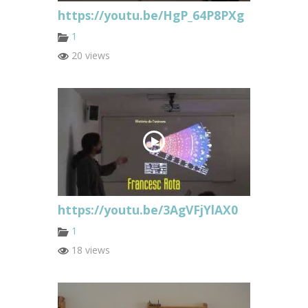
https://youtu.be/HgP_64P8PXg
1
20 views
https://youtu.be/3AgVFjYlAX0
1
18 views