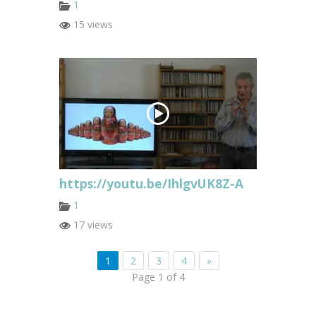
1
15 views
https://youtu.be/IhlgvUK8Z-A
1
17 views
1
2
3
4
»
Page 1 of 4