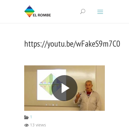
https://youtu.be/wFakeS9m7C0
1
13 views