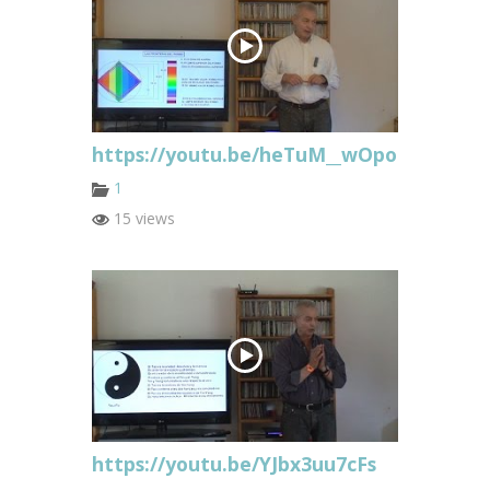
https://youtu.be/heTuM__wOpo
1
15 views
https://youtu.be/YJbx3uu7cFs